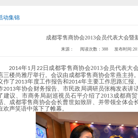
活动集锦
成都零售商协会2013会员代表大会暨
来源： 阅读次数：
388
发布时间:
20
年
月
日成都零售商协会2013会员代表
2014
1
22
店三楼尚雅厅举行。会议由成都零售商协会常燕主持
义作了
年度工作报告和
年主要工作思路汇报
2013
2014
作
年协会财务报告、市民政局调研员张梅发表讲话
2013
了建议、市商务局副巡视员石平介绍了2013成都商
话、成都零售商协会会长曹世如致辞、并带领全体会
在欢声笑语中落下了帷幕。