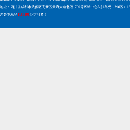
地址：四川省成都市武侯区高新区天府大道北段1700号环球中心7栋1单元（W6区）13楼1317号 电
您是本站第
1185191
位访问者！