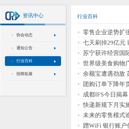
资讯中心
行业百科
零售企业逆势扩张
协会动态
七天刷掉29亿元
通知公告
苏宁获许经营国
行业百科
世界级美食购物广
余额宝遭遇劲敌 
招商拓展
团购订单下降年
成都IFS今日揭
快递新规下月实
未来的零售模式
蹭WiFi 银行账